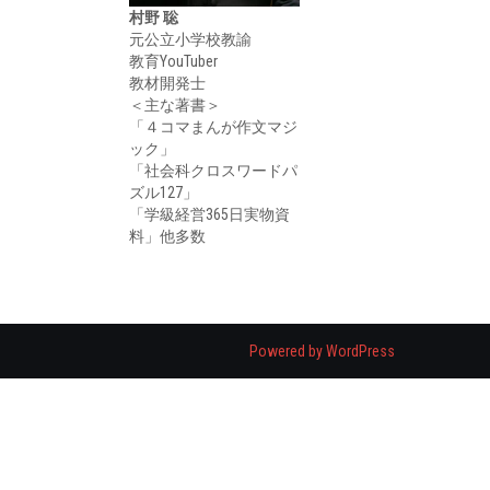
村野 聡
元公立小学校教諭
教育YouTuber
教材開発士
＜主な著書＞
「４コマまんが作文マジ
ック」
「社会科クロスワードパ
ズル127」
「学級経営365日実物資
料」他多数
Powered by WordPress