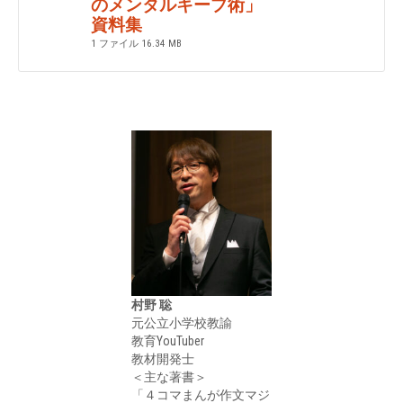
のメンタルキープ術」
資料集
1 ファイル
16.34 MB
村野 聡
元公立小学校教諭
教育YouTuber
教材開発士
＜主な著書＞
「４コマまんが作文マジ