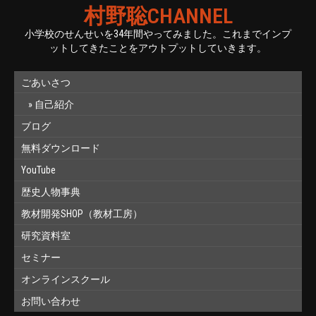
村野聡CHANNEL
小学校のせんせいを34年間やってみました。これまでインプ
ットしてきたことをアウトプットしていきます。
ごあいさつ
自己紹介
ブログ
無料ダウンロード
YouTube
歴史人物事典
教材開発SHOP（教材工房）
研究資料室
セミナー
オンラインスクール
お問い合わせ