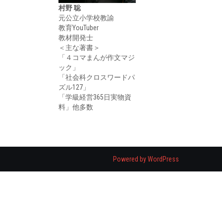
村野 聡
元公立小学校教諭
教育YouTuber
教材開発士
＜主な著書＞
「４コマまんが作文マジ
ック」
「社会科クロスワードパ
ズル127」
「学級経営365日実物資
料」他多数
Powered by WordPress