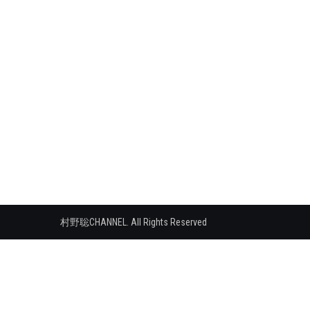
シ
ョ
ン
村野聡CHANNEL. All Rights Reserved