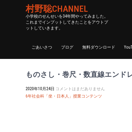
村野聡CHANNEL
小学校のせんせいを34年間やってみました。
これまでインプットしてきたことをアウトプ
ットしていきます。
ごあいさつ
ブログ
無料ダウンロード
You
ものさし・巻尺・数直線エンド
2020年10月24日
コメントはまだありません
投
6年社会科「坐・日本人」授業コンテンツ
稿
ナ
ビ
ゲ
ー