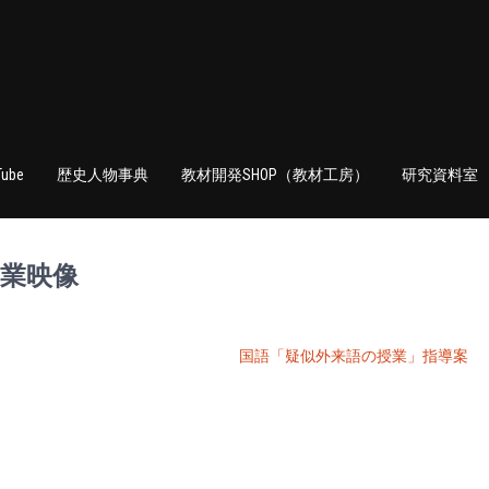
Tube
歴史人物事典
教材開発SHOP（教材工房）
研究資料室
業映像
国語「疑似外来語の授業」指導案