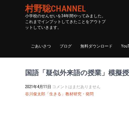
村野聡CHANNEL
小学校のせんせいを34年間やってみました。
これまでインプットしてきたことをアウトプ
ットしていきます。
ごあいさつ
ブログ
無料ダウンロード
You
国語「疑似外来語の授業」模擬授
2021年4月11日
コメントはまだありません
投
谷川俊太郎「生きる」教材研究・発問
稿
ナ
ビ
ゲ
ー