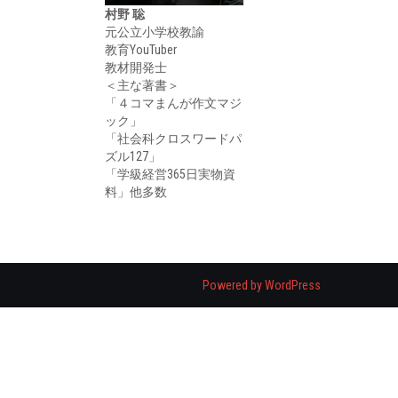
村野 聡
元公立小学校教諭
教育YouTuber
教材開発士
＜主な著書＞
「４コマまんが作文マジ
ック」
「社会科クロスワードパ
ズル127」
「学級経営365日実物資
料」他多数
Powered by WordPress