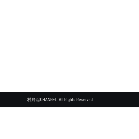
シ
ョ
ン
村野聡CHANNEL. All Rights Reserved