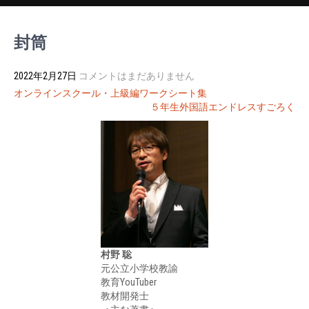
封筒
2022年2月27日
コメントはまだありません
投
オンラインスクール・上級編ワークシート集
稿
５年生外国語エンドレスすごろく
ナ
ビ
ゲ
ー
シ
ョ
ン
村野 聡
元公立小学校教諭
教育YouTuber
教材開発士