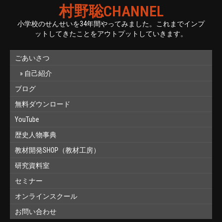
村野聡CHANNEL
小学校のせんせいを34年間やってみました。これまでインプ
ットしてきたことをアウトプットしていきます。
ごあいさつ
自己紹介
ブログ
無料ダウンロード
YouTube
歴史人物事典
教材開発SHOP（教材工房）
研究資料室
セミナー
オンラインスクール
お問い合わせ