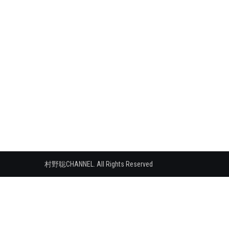
シ
ョ
ン
村野聡CHANNEL. All Rights Reserved