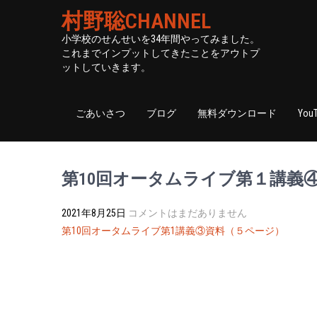
村野聡CHANNEL
小学校のせんせいを34年間やってみました。
これまでインプットしてきたことをアウトプ
ットしていきます。
ごあいさつ
ブログ
無料ダウンロード
You
第10回オータムライブ第１講義
2021年8月25日
コメントはまだありません
投
第10回オータムライブ第1講義③資料（５ページ）
稿
ナ
ビ
ゲ
ー