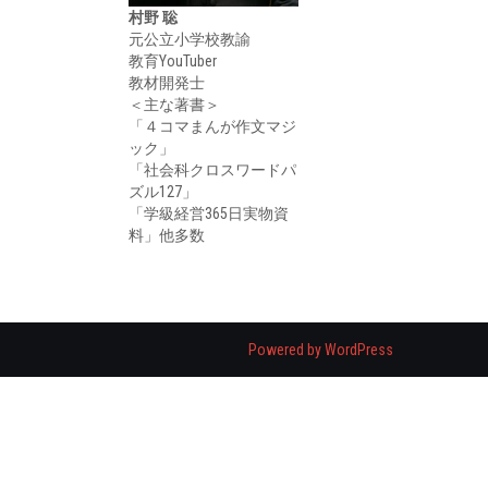
村野 聡
元公立小学校教諭
教育YouTuber
教材開発士
＜主な著書＞
「４コマまんが作文マジ
ック」
「社会科クロスワードパ
ズル127」
「学級経営365日実物資
料」他多数
Powered by WordPress