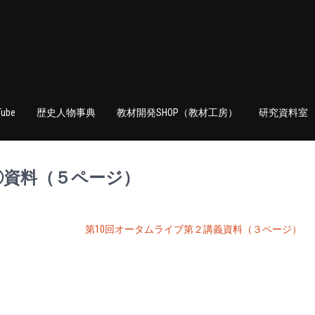
Tube
歴史人物事典
教材開発SHOP（教材工房）
研究資料室
④資料（５ページ）
第10回オータムライブ第２講義資料（３ページ）