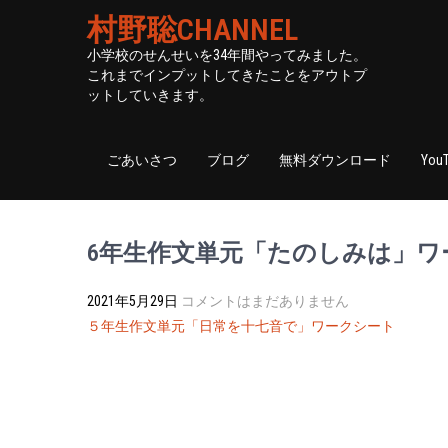
村野聡CHANNEL
小学校のせんせいを34年間やってみました。
これまでインプットしてきたことをアウトプ
ットしていきます。
ごあいさつ
ブログ
無料ダウンロード
You
6年生作文単元「たのしみは」ワ
2021年5月29日
コメントはまだありません
投
５年生作文単元「日常を十七音で」ワークシート
稿
ナ
ビ
ゲ
ー