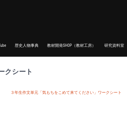
Tube
歴史人物事典
教材開発SHOP（教材工房）
研究資料室
ークシート
３年生作文単元「気もちをこめて来てください」ワークシート