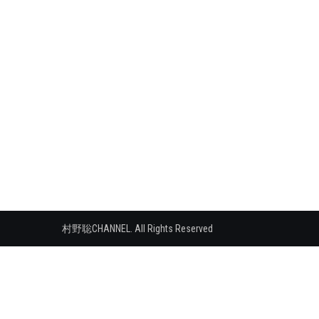
シ
ョ
ン
村野聡CHANNEL. All Rights Reserved