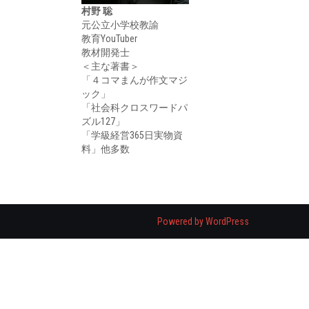
村野 聡
元公立小学校教諭
教育YouTuber
教材開発士
＜主な著書＞
「４コマまんが作文マジ
ック」
「社会科クロスワードパ
ズル127」
「学級経営365日実物資
料」他多数
Powered by WordPress