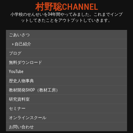
村野聡CHANNEL
小学校のせんせいを34年間やってみました。これまでインプ
ットしてきたことをアウトプットしていきます。
ごあいさつ
自己紹介
ブログ
無料ダウンロード
YouTube
歴史人物事典
教材開発SHOP（教材工房）
研究資料室
セミナー
オンラインスクール
お問い合わせ