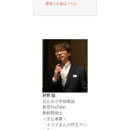
新規ご入会はこちら
村野 聡
元公立小学校教諭
教育YouTuber
教材開発士
＜主な著書＞
「４コマまんが作文マジ