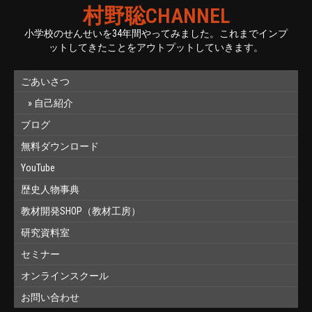
村野聡CHANNEL
小学校のせんせいを34年間やってみました。これまでインプ
ットしてきたことをアウトプットしていきます。
ごあいさつ
自己紹介
ブログ
無料ダウンロード
YouTube
歴史人物事典
教材開発SHOP（教材工房）
研究資料室
セミナー
オンラインスクール
お問い合わせ