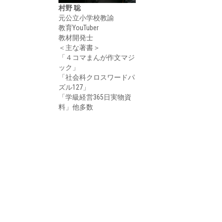
村野 聡
元公立小学校教諭
教育YouTuber
教材開発士
＜主な著書＞
「４コマまんが作文マジ
ック」
「社会科クロスワードパ
ズル127」
「学級経営365日実物資
料」他多数