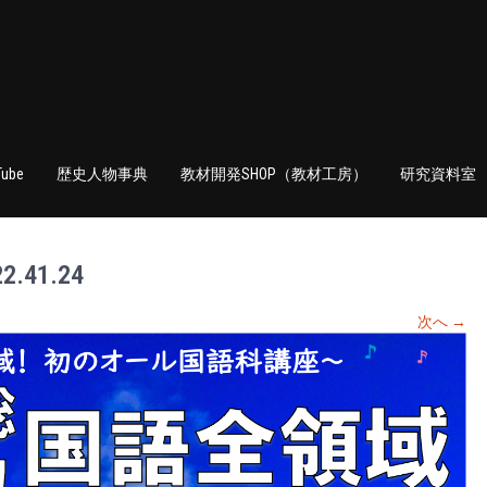
Tube
歴史人物事典
教材開発SHOP（教材工房）
研究資料室
.41.24
次へ
→