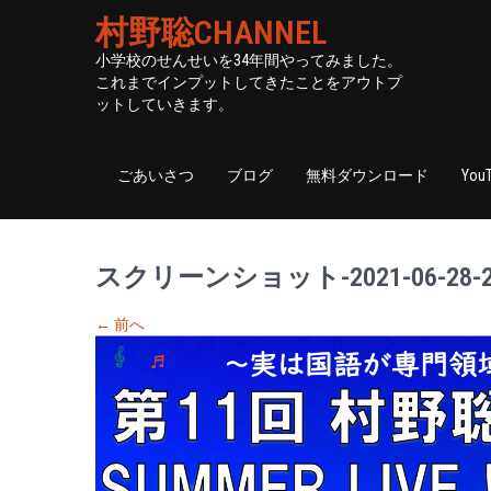
村野聡CHANNEL
小学校のせんせいを34年間やってみました。
これまでインプットしてきたことをアウトプ
ットしていきます。
ごあいさつ
ブログ
無料ダウンロード
You
スクリーンショット-2021-06-28-22
←
前へ