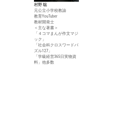
村野 聡
元公立小学校教諭
教育YouTuber
教材開発士
＜主な著書＞
「４コマまんが作文マジ
ック」
「社会科クロスワードパ
ズル127」
「学級経営365日実物資
料」他多数