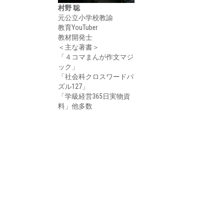
村野 聡
元公立小学校教諭
教育YouTuber
教材開発士
＜主な著書＞
「４コマまんが作文マジ
ック」
「社会科クロスワードパ
ズル127」
「学級経営365日実物資
料」他多数