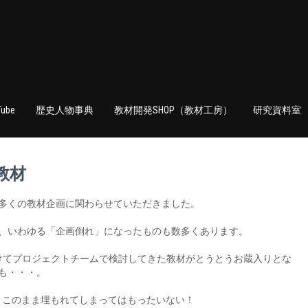
Tube
歴史人物事典
教材開発SHOP（教材工房）
研究資料室
教材
多くの教材企画に関わらせていただきました。
、いわゆる「企画倒れ」になったものも数多くあります。
けてプロジェクトチームで検討してきた教材がとうとうお蔵入りとな
も・・・。
。このまま埋もれてしまってはもったいない！