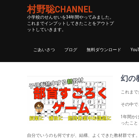
村野聡CHANNEL
小学校のせんせいを34年間やってみました。
これまでインプットしてきたことをアウトプ
ットしていきます。
ごあいさつ
ブログ
無料ダウンロード
You
幻の
これまで
その中で
1年間か
ったこと
自分でいうのも何ですが、結構、よくできた教材群です