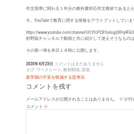
作文指導に関わる１年分の教科書対応作文教材であると
今、YouTubeで教育に関する情報をアウトプットしていま
https://www.youtube.com/channel/UCVfcPCB1bxIogQXPq4FGi
村野聡チャンネルで動画と共に紹介して使えそうなもの
その第一弾を本日１８時に公開します。
2020年4月23日
コメントはまだありません
タグ:
ワークシート
,
教材開発
,
部首
投
新学期の不安を軽減する思考法
稿
コメントを残す
ナ
ビ
メールアドレスが公開されることはありません。
※
が付
ゲ
コメント
※
ー
シ
ョ
ン